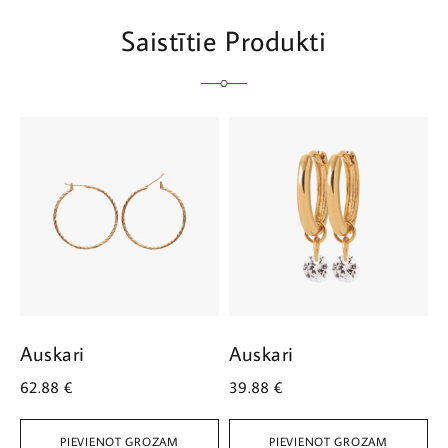
Saistītie Produkti
Auskari
Auskari
K
62.88
€
39.88
€
3
PIEVIENOT GROZAM
PIEVIENOT GROZAM