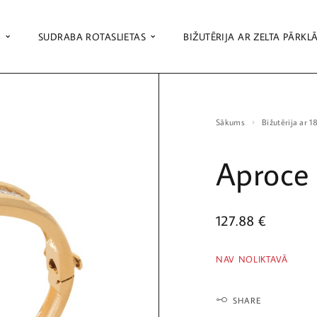
S
SUDRABA ROTASLIETAS
BIŽUTĒRIJA AR ZELTA PĀRKL
Sākums
Bižutērija ar 
Aproce
127.88
€
NAV NOLIKTAVĀ
SHARE