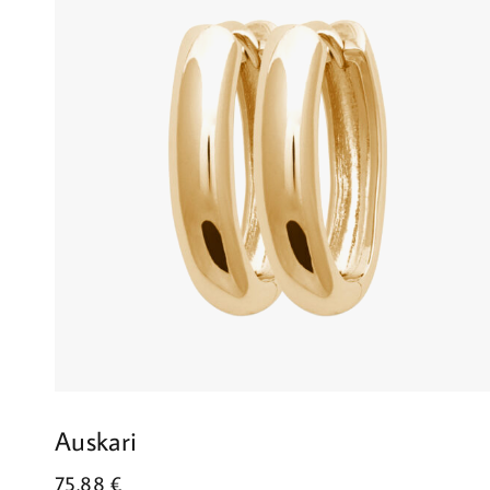
Auskari
75.88
€