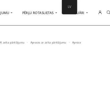
LV
ĀJUMU
PĒRĻU ROTASLIETAS
AKSESUĀRI
18K zelta pārklājumu
Aproces ar zelta pārklājumu
Aproce