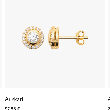
Auskari
57.88
€