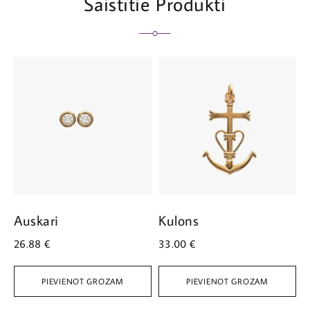
Saistītie Produkti
Auskari
Kulons
A
26.88
€
33.00
€
3
PIEVIENOT GROZAM
PIEVIENOT GROZAM