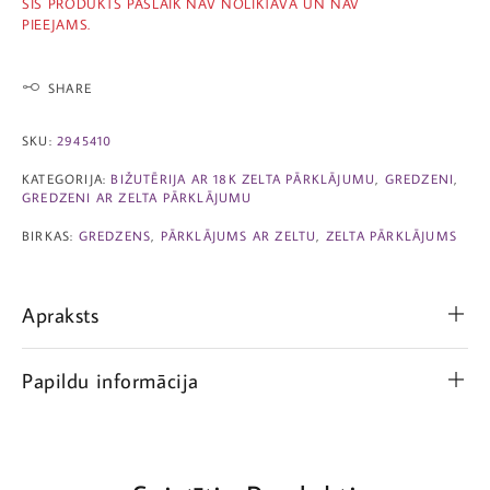
ŠIS PRODUKTS PAŠLAIK NAV NOLIKTAVĀ UN NAV
PIEEJAMS.
SHARE
SKU:
2945410
KATEGORIJA:
BIŽUTĒRIJA AR 18K ZELTA PĀRKLĀJUMU
,
GREDZENI
,
GREDZENI AR ZELTA PĀRKLĀJUMU
BIRKAS:
GREDZENS
,
PĀRKLĀJUMS AR ZELTU
,
ZELTA PĀRKLĀJUMS
Apraksts
Papildu informācija