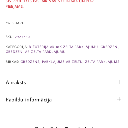
ŠIS PRODUKTS PAŠLAIK NAV NOLIKTAVĀ UN NAV
PIEEJAMS.
SHARE
SKU:
2923760
KATEGORIJA:
BIŽUTĒRIJA AR 18K ZELTA PĀRKLĀJUMU
,
GREDZENI
,
GREDZENI AR ZELTA PĀRKLĀJUMU
BIRKAS:
GREDZENS
,
PĀRKLĀJUMS AR ZELTU
,
ZELTA PĀRKLĀJUMS
Apraksts
Papildu informācija