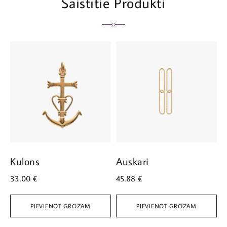
Saistītie Produkti
Kulons
Auskari
A
33.00
€
45.88
€
4
PIEVIENOT GROZAM
PIEVIENOT GROZAM