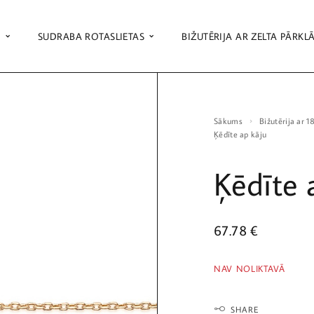
S
SUDRABA ROTASLIETAS
BIŽUTĒRIJA AR ZELTA PĀRKL
Sākums
Bižutērija ar 
Ķēdīte ap kāju
Ķēdīte 
67.78
€
NAV NOLIKTAVĀ
SHARE