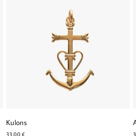
Kulons
33.00
€