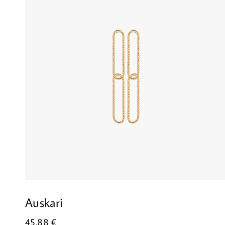
Auskari
45.88
€