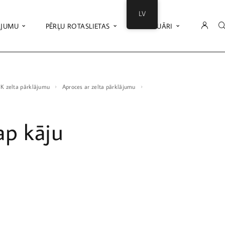
LV
ĀJUMU
PĒRĻU ROTASLIETAS
AKSESUĀRI
18K zelta pārklājumu
Aproces ar zelta pārklājumu
ap kāju