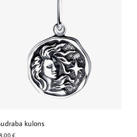
Sudraba kulons
Sud
18.00
€
35.