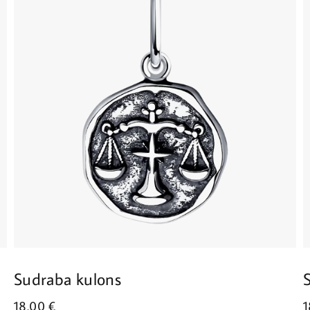
Sudraba kulons
18.00
€