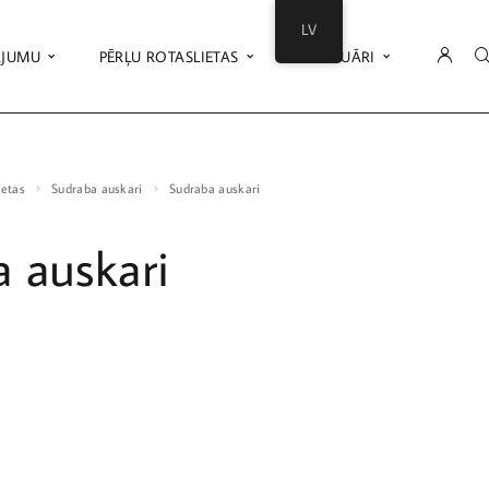
LV
ĀJUMU
PĒRĻU ROTASLIETAS
AKSESUĀRI
ietas
Sudraba auskari
Sudraba auskari
 auskari