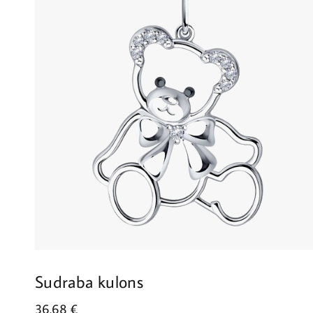
Sudraba kulons
36.68
€