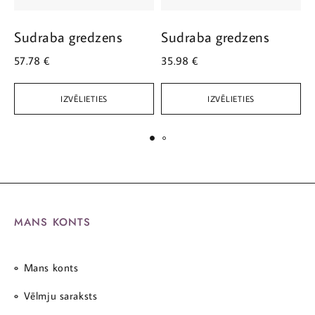
Sudraba gredzens
Sudraba gredzens
S
57.78
€
35.98
€
5
IZVĒLIETIES
IZVĒLIETIES
MANS KONTS
Mans konts
Vēlmju saraksts