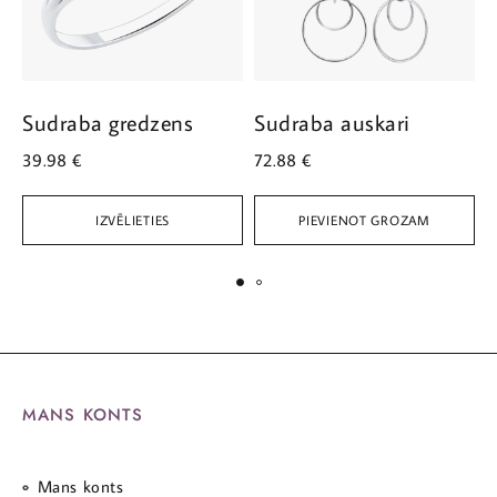
Sudraba gredzens
Sudraba auskari
S
39.98
€
72.88
€
1
IZVĒLIETIES
PIEVIENOT GROZAM
MANS KONTS
Mans konts