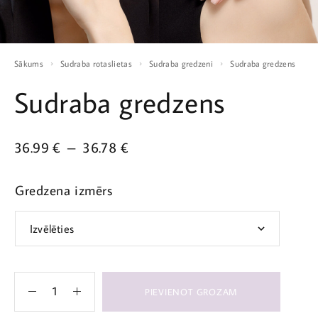
Sākums
Sudraba rotaslietas
Sudraba gredzeni
Sudraba gredzens
Sudraba gredzens
36.99
€
–
36.78
€
Gredzena izmērs
PIEVIENOT GROZAM