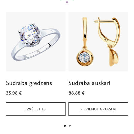
Sudraba gredzens
Sudraba auskari
S
35.98
€
88.88
€
1
IZVĒLIETIES
PIEVIENOT GROZAM