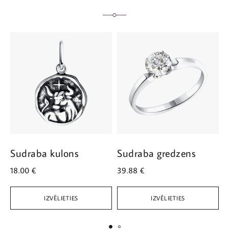
Sudraba kulons
Sudraba gredzens
S
18.00
€
39.88
€
3
IZVĒLIETIES
IZVĒLIETIES