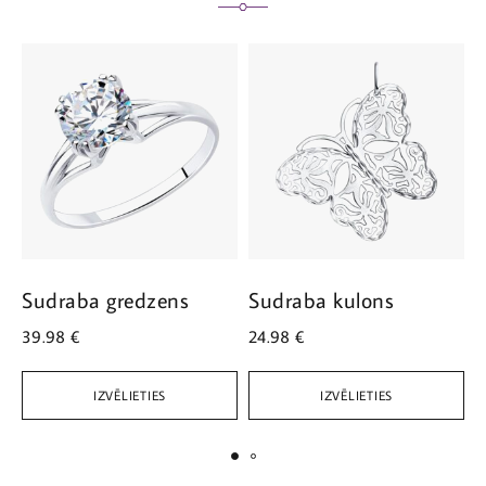
Sudraba gredzens
Sudraba kulons
S
39.98
€
24.98
€
3
IZVĒLIETIES
IZVĒLIETIES