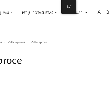
LV
ĀJUMU
PĒRĻU ROTASLIETAS
AKSESUĀRI
as
Zelta aproces
Zelta aproce
proce