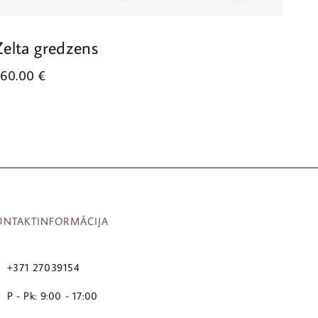
Zelta gredzens
Zel
660.00
€
552
ONTAKTINFORMĀCIJA
+371 27039154
P - Pk: 9:00 - 17:00