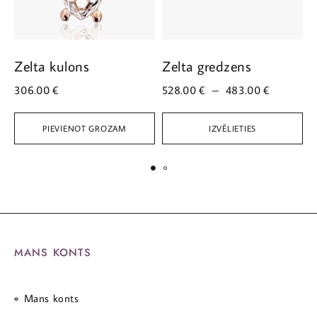
Zelta kulons
Zelta gredzens
Z
306.00
€
528.00
€
–
483.00
€
4
PIEVIENOT GROZAM
IZVĒLIETIES
MANS KONTS
Mans konts