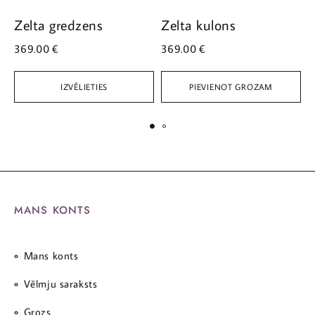
Zelta gredzens
Zelta kulons
Z
369.00
€
369.00
€
5
IZVĒLIETIES
PIEVIENOT GROZAM
MANS KONTS
Mans konts
Vēlmju saraksts
Grozs