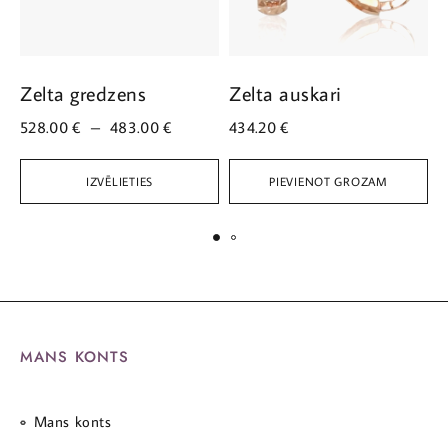
Zelta gredzens
Zelta auskari
Z
528.00
€
–
483.00
€
434.20
€
3
IZVĒLIETIES
PIEVIENOT GROZAM
MANS KONTS
Mans konts