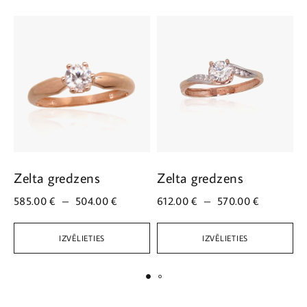
Zelta gredzens
Zelta gredzens
Z
585.00
€
–
504.00
€
612.00
€
–
570.00
€
3
IZVĒLIETIES
IZVĒLIETIES