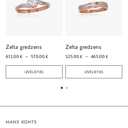
Zelta gredzens
Zelta gredzens
Z
612.00
€
–
570.00
€
525.00
€
–
465.00
€
5
IZVĒLIETIES
IZVĒLIETIES
MANS KONTS