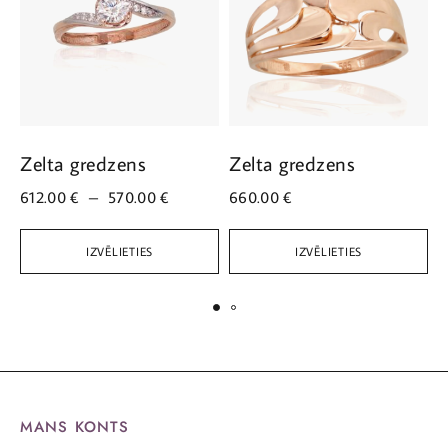
Zelta gredzens
Zelta gredzens
Z
612.00
€
–
570.00
€
660.00
€
4
IZVĒLIETIES
IZVĒLIETIES
MANS KONTS