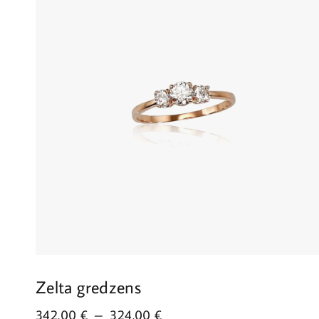
Zelta gredzens
342.00
€
–
324.00
€