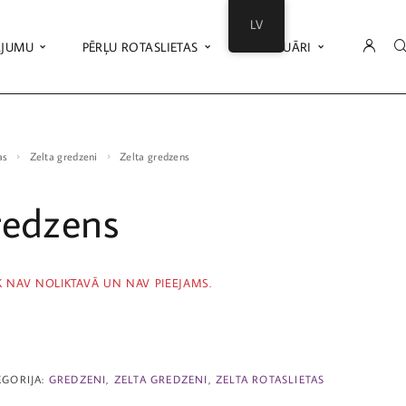
LV
ĀJUMU
PĒRĻU ROTASLIETAS
AKSESUĀRI
as
Zelta gredzeni
Zelta gredzens
redzens
K NAV NOLIKTAVĀ UN NAV PIEEJAMS.
EGORIJA:
GREDZENI
,
ZELTA GREDZENI
,
ZELTA ROTASLIETAS