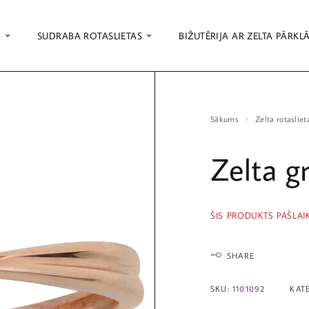
S
SUDRABA ROTASLIETAS
BIŽUTĒRIJA AR ZELTA PĀRKL
Sākums
Zelta rotasliet
Zelta g
ŠIS PRODUKTS PAŠLAI
SHARE
SKU:
1101092
KAT