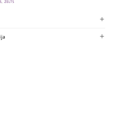
S
,
ZELTS
ija