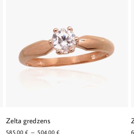
Zelta gredzens
585.00
€
–
504.00
€