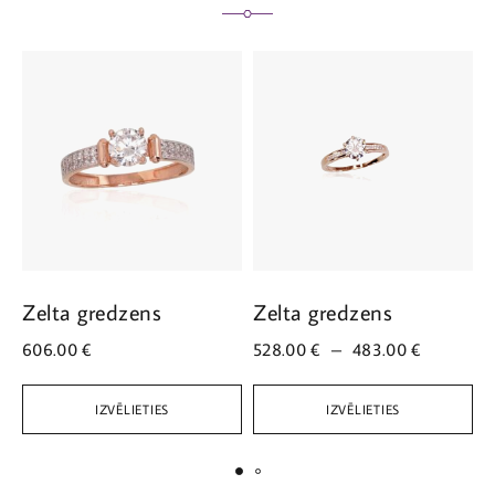
Zelta gredzens
Zelta gredzens
Z
606.00
€
528.00
€
–
483.00
€
5
IZVĒLIETIES
IZVĒLIETIES