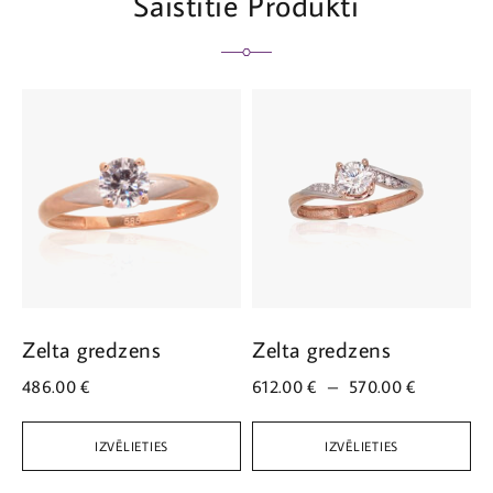
Saistītie Produkti
Zelta gredzens
Zelta gredzens
Z
486.00
€
612.00
€
–
570.00
€
5
IZVĒLIETIES
IZVĒLIETIES