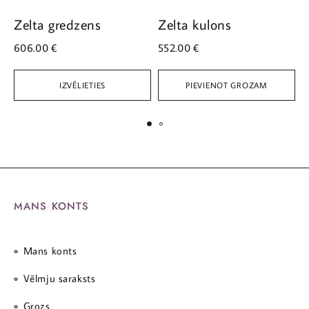
Zelta gredzens
Zelta kulons
Z
606.00
€
552.00
€
1
IZVĒLIETIES
PIEVIENOT GROZAM
MANS KONTS
Mans konts
Vēlmju saraksts
Grozs