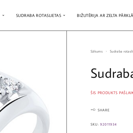
S
SUDRABA ROTASLIETAS
BIŽUTĒRIJA AR ZELTA PĀRKL
Sākums
Sudraba rotasl
Sudrab
ŠIS PRODUKTS PAŠLAI
SHARE
SKU:
92011934