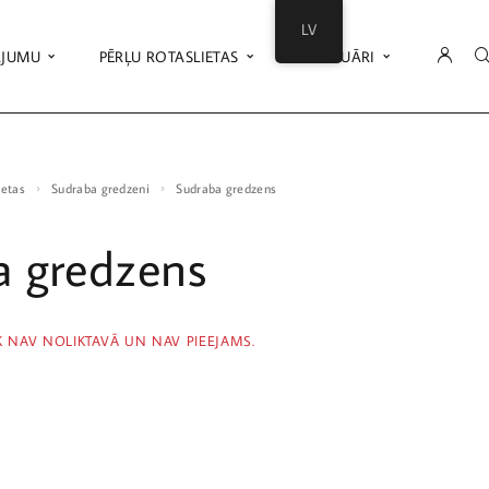
LV
ĀJUMU
PĒRĻU ROTASLIETAS
AKSESUĀRI
ietas
Sudraba gredzeni
Sudraba gredzens
a gredzens
K NAV NOLIKTAVĀ UN NAV PIEEJAMS.