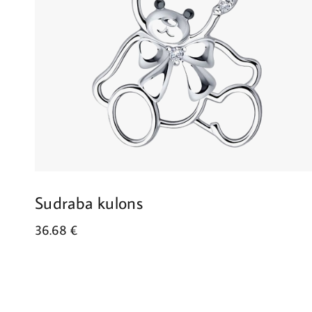
Sudraba kulons
36.68
€