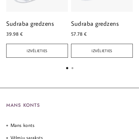
Sudraba gredzens
Sudraba gredzens
S
39.98
€
57.78
€
5
IZVĒLIETIES
IZVĒLIETIES
MANS KONTS
Mans konts
Vēlmju saraksts