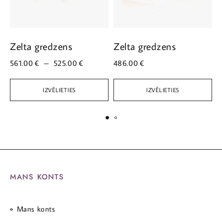
Zelta gredzens
Zelta gredzens
Z
561.00
€
–
525.00
€
486.00
€
6
IZVĒLIETIES
IZVĒLIETIES
MANS KONTS
Mans konts