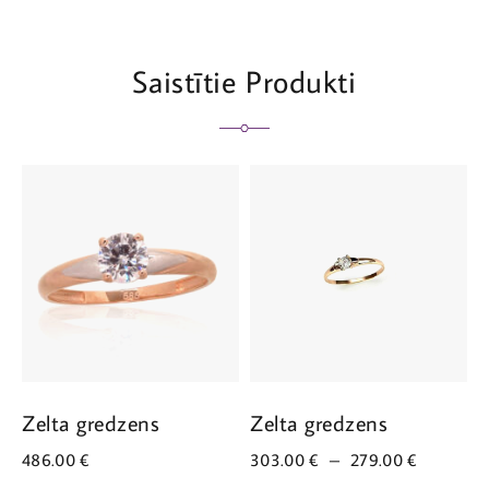
Saistītie Produkti
Zelta gredzens
Zelta gredzens
Z
486.00
€
303.00
€
–
279.00
€
3