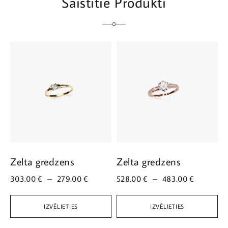
Saistītie Produkti
Zelta gredzens
Zelta gredzens
Z
303.00
€
–
279.00
€
528.00
€
–
483.00
€
6
IZVĒLIETIES
IZVĒLIETIES