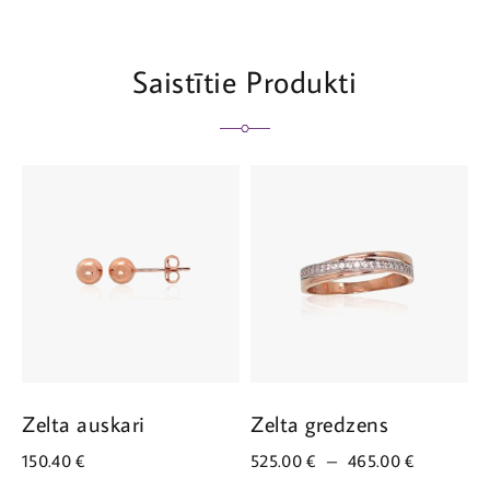
Saistītie Produkti
Zelta auskari
Zelta gredzens
Z
150.40
€
525.00
€
–
465.00
€
6